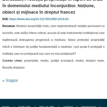
în domeniului mediului înconjurător. Noțiune,
obiect și mijloace în dreptul francez
DOI:
https://www.doi.org/10.31178/AUBD.2019.04
Rezumat
:
Modelul proprietății civile, care reglementează relațiile persoanei cu
lucrurile, este astăzi intens criticat, acuzat că este instrumentul instituțional care
legitimează distrugerea progresivă a mediului. Ideea protecției proprietății
ridică o întrebare de justiție fundamentală a mediului: cum poate fi protejată o
instituție care nu protejează sau care nu mai protejează?
Cuvinte cheie:
proprietate, mediu, justiție ecologică, model, drepturi reale,
filosofia dreptului
« înapoi