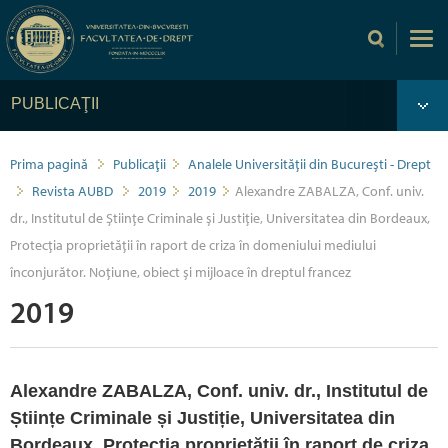
PUBLICAŢII
Prima pagină
Publicaţii
Analele Universității din București - Drept
Revista AUBD
2019
2019
Alexandre ZABALZA, Conf. univ.
dr., Institutul de Științe Criminale și Justiție, Universitatea din Bordeaux,
Protecția proprietății în raport de criza în domeniului mediului
înconjurător. Noțiune, obiect și mijloace în dreptul francez
2019
Alexandre ZABALZA, Conf. univ. dr., Institutul de
Științe Criminale și Justiție, Universitatea din
Bordeaux, Protecția proprietății în raport de criza