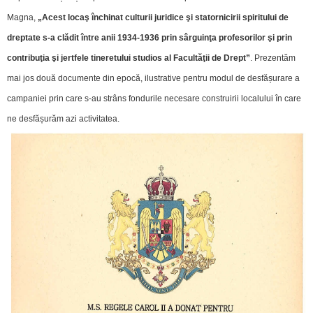
Magna,
„Acest locaş închinat culturii juridice şi statornicirii spiritului de
dreptate s-a clădit între anii 1934-1936 prin sârguinţa profesorilor şi prin
contribuţia şi jertfele tineretului studios al Facultăţii de Drept”
. Prezentăm
mai jos două documente din epocă, ilustrative pentru modul de desfășurare a
campaniei prin care s-au strâns fondurile necesare construirii localului în care
ne desfășurăm azi activitatea.