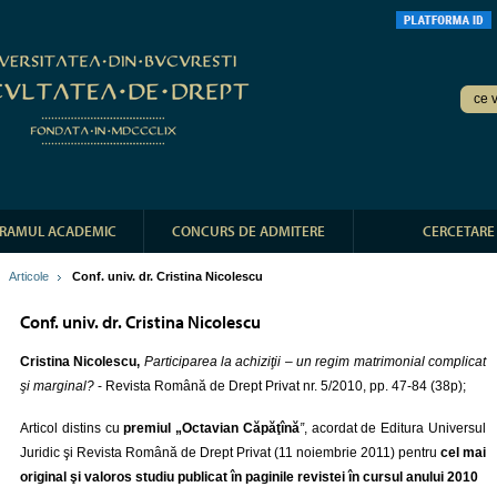
RAMUL ACADEMIC
CONCURS DE ADMITERE
CERCETARE
Articole
Conf. univ. dr. Cristina Nicolescu
Conf. univ. dr. Cristina Nicolescu
Cristina Nicolescu,
Participarea la achiziţii – un regim matrimonial complicat
şi marginal?
-
Revista Română de Drept Privat
nr. 5/2010, pp. 47-84 (38p);
Articol distins cu
premiul „Octavian Căpăţînă
”
, acordat de Editura Universul
Juridic şi Revista Română de Drept Privat (11 noiembrie 2011) pentru
cel mai
original şi valoros studiu publicat în paginile revistei în cursul anului 2010