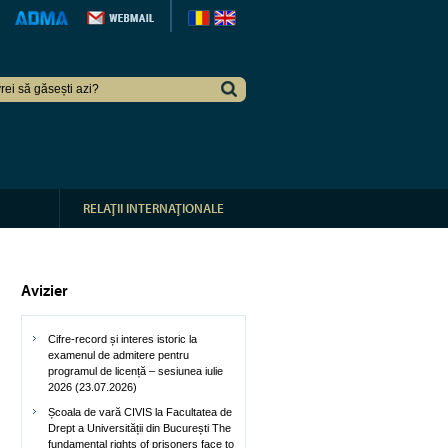
RELAŢII INTERNAŢIONALE
Avizier
Cifre-record și interes istoric la
examenul de admitere pentru
programul de licență – sesiunea iulie
2026 (23.07.2026)
Școala de vară CIVIS la Facultatea de
Drept a Universității din București The
fundamental rights of prisoners face to