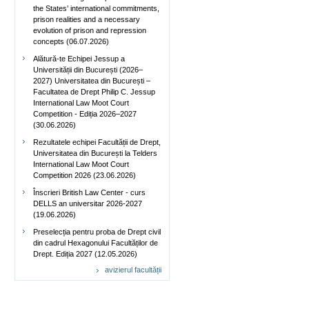
the States’ international commitments,
prison realities and a necessary
evolution of prison and repression
concepts (06.07.2026)
Alătură-te Echipei Jessup a
Universității din București (2026–
2027) Universitatea din București –
Facultatea de Drept Philip C. Jessup
International Law Moot Court
Competition - Ediția 2026–2027
(30.06.2026)
Rezultatele echipei Facultății de Drept,
Universitatea din București la Telders
International Law Moot Court
Competition 2026 (23.06.2026)
Înscrieri British Law Center - curs
DELLS an universitar 2026-2027
(19.06.2026)
Preselecția pentru proba de Drept civil
din cadrul Hexagonului Facultăților de
Drept. Ediția 2027 (12.05.2026)
avizierul facultății