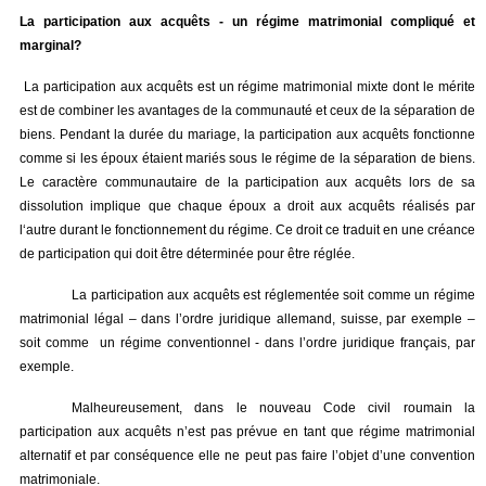
La participation aux acquêts - un régime matrimonial compliqué et
marginal?
La participation aux acquêts est un régime matrimonial mixte dont le mérite
est de combiner les avantages de la communauté et ceux de la séparation de
biens. Pendant la durée du mariage, la participation aux acquêts fonctionne
comme si les époux étaient mariés sous le régime de la séparation de biens.
Le caractère communautaire de la participation aux acquêts lors de sa
dissolution implique que chaque époux a droit aux acquêts réalisés par
l‘autre durant le fonctionnement du régime. Ce droit ce traduit en une créance
de participation qui doit être déterminée pour être réglée.
La participation aux acquêts est réglementée soit comme un régime
matrimonial légal – dans l’ordre juridique allemand, suisse, par exemple –
soit comme un régime conventionnel - dans l’ordre juridique français, par
exemple.
Malheureusement, dans le nouveau Code civil roumain la
participation aux acquêts n’est pas prévue en tant que régime matrimonial
alternatif et par conséquence elle ne peut pas faire l’objet d’une convention
matrimoniale.