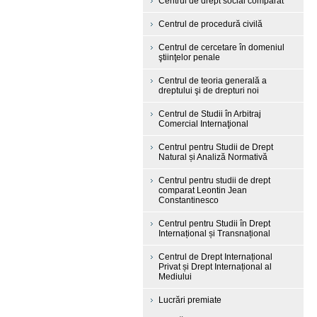
Centrul de drept social comparat
Centrul de procedură civilă
Centrul de cercetare în domeniul
ştiinţelor penale
Centrul de teoria generală a
dreptului şi de drepturi noi
Centrul de Studii în Arbitraj
Comercial Internaţional
Centrul pentru Studii de Drept
Natural și Analiză Normativă
Centrul pentru studii de drept
comparat Leontin Jean
Constantinesco
Centrul pentru Studii în Drept
Internațional și Transnațional
Centrul de Drept Internațional
Privat și Drept Internațional al
Mediului
Lucrări premiate