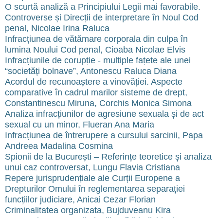
O scurtă analiză a Principiului Legii mai favorabile.
Controverse și Direcții de interpretare în Noul Cod
penal, Nicolae Irina Raluca
Infracțiunea de vătămare corporala din culpa în
lumina Noului Cod penal, Cioaba Nicolae Elvis
Infracțiunile de corupție - multiple fațete ale unei
“societăți bolnave”, Antonescu Raluca Diana
Acordul de recunoaștere a vinovăției. Aspecte
comparative în cadrul marilor sisteme de drept,
Constantinescu Miruna, Corchis Monica Simona
Analiza infracțiunilor de agresiune sexuala și de act
sexual cu un minor, Flueran Ana Maria
Infracțiunea de întrerupere a cursului sarcinii, Papa
Andreea Madalina Cosmina
Spionii de la București – Referințe teoretice și analiza
unui caz controversat, Lungu Flavia Cristiana
Repere jurisprudențiale ale Curții Europene a
Drepturilor Omului în reglementarea separației
funcțiilor judiciare, Anicai Cezar Florian
Criminalitatea organizata, Bujduveanu Kira