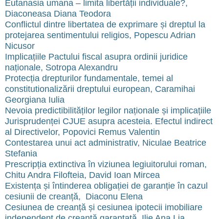
Eutanasia umana – limita libertății individuale?,
Diaconeasa Diana Teodora
Conflictul dintre libertatea de exprimare și dreptul la
protejarea sentimentului religios, Popescu Adrian
Nicusor
Implicațiile Pactului fiscal asupra ordinii juridice
naționale, Sotropa Alexandru
Protecția drepturilor fundamentale, temei al
constitutionalizării dreptului european, Caramihai
Georgiana Iulia
Nevoia predictibilităților legilor naționale și implicațiile
Jurisprudenței CJUE asupra acesteia. Efectul indirect
al Directivelor, Popovici Remus Valentin
Contestarea unui act administrativ, Niculae Beatrice
Stefania
Prescripția extinctiva în viziunea legiuitorului roman,
Chitu Andra Filofteia, David Ioan Mircea
Existența și întinderea obligației de garanție în cazul
cesiunii de creanță, Diaconu Elena
Cesiunea de creanță și cesiunea ipotecii imobiliare
independent de creanță garantată, Ilie Ana Lia