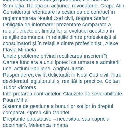
Simulația. Relația cu acțiunea revocatorie, Grapa Alin
Considerații referitoare la cesiunea de contract în
reglementarea Noului Cod civil, Bogrea Stefan
Obligația de informare: prezentare comparata a
rolului, efectelor, limitărilor și evoluției acesteia în
relațiile de munca, în relațiile dintre profesioniști și
consumatori și în relațiile dintre profesioniști, Alexe
Flavia Mihaela
Unele probleme privind rectificarea înscrierii în
Cartea funciara a unui ipoteci ca urmare a admiterii
unei acțiuni Pauliene, Anghel Justin
Răspunderea civilă delictuală în Noul Cod civil, între
dezideratul legiuitorului și realitățile practice, Coltan
Tudor Victoras
Interpretarea contractelor. Clauzele de severabilitate,
Paun Miha
i
Sisteme de gestiune a bunurilor soților în dreptul
comparat, Oprea Alin Gabriel
Drepturile potestative – necesitate sau capriciu
doctrinar?, Meleanca Innana