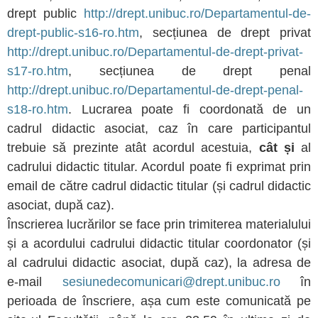
drept public
http://drept.unibuc.ro/Departamentul-de-
drept-public-s16-ro.htm
, secțiunea de drept privat
http://drept.unibuc.ro/Departamentul-de-drept-privat-
s17-ro.htm
, secțiunea de drept penal
http://drept.unibuc.ro/Departamentul-de-drept-penal-
s18-ro.htm
. Lucrarea poate fi coordonată de un
cadrul didactic asociat, caz în care participantul
trebuie să prezinte atât acordul acestuia,
cât și
al
cadrului didactic titular. Acordul poate fi exprimat prin
email de către cadrul didactic titular (și cadrul didactic
asociat, după caz).
Înscrierea lucrărilor se face prin trimiterea materialului
și a acordului cadrului didactic titular coordonator (și
al cadrului didactic asociat, după caz), la adresa de
e-mail
sesiunedecomunicari@drept.unibuc.ro
în
perioada de înscriere, așa cum este comunicată pe