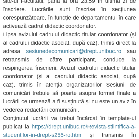
site-ul Facultății, până la ora 23.59 în ultima zi de
înscriere. Lucrările sunt înscrise în secțiunea
corespunzătoare, în funcție de departamentul în care
activează cadrul didactic coordonator.
Lipsa avizului cadrului didactic titular coordonator (și
al cadrului didactic asociat, după caz), trimis direct la
adresa
sesiunedecomunicari@drept.unibuc.ro
sau
retransmis de către participant, conduce la
respingerea înscrierii. Avizul cadrului didactic titular
coordonator (și al cadrului didactic asociat, după
caz), trimis în atenția organizatorilor Sesiunii de
comunicări trebuie să poarte asupra formei finale a
lucrării ce urmează a fi susținută și nu este un aviz în
vederea redactării comunicării.
Conținutul lucrării va trebui încărcat în template-ul
publicat la
https://drept.unibuc.ro/Revista-stiintifica-a-
studentilor-in-drept-s255-ro.htm
și transmis în