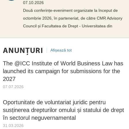
07.10.2026
Două conferințe-eveniment organizate la început de
octombrie 2026, în parteneriat, de către CMR Advisory
Council și Facultatea de Drept - Universitatea din
București Cele două conferințe-eveniment marchează
împlinirea a 70 de ani de la adoptarea Convenției
ANUNȚURI
Afișează tot
The @ICC Institute of World Business Law has
launched its campaign for submissions for the
2027
07.07.2026
Oportunitate de voluntariat juridic pentru
susținerea drepturilor omului și statului de drept
în sectorul neguvernamental
31.03.2026