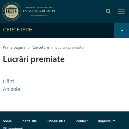
CERCETARE
Prima pagină
Cercetare
Lucrări premiate
Lucrări premiate
Cărți
Articole
home
harta site
link-uri utile
contact
impressum