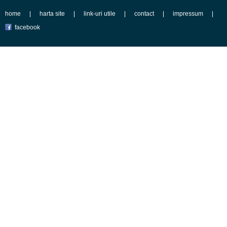
home
harta site
link-uri utile
contact
impressum
facebook