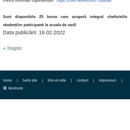
Pentru informații suplimentare:
https://civis.eu/en/civis-
courses
Sunt disponibile 25 burse care acoperă integral cheltuielile
studenților participanți la școala de vară!
Data publicării: 16.02.2022
« înapoi
home
harta site
link-uri utile
contact
impressum
facebook