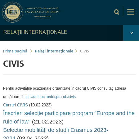
RELAŢII INTERNAŢIONALE
Prima pagină
Relaţii internaţionale
CIVIS
CIVIS
Pentru activitățile ocazionale organizate în cadrul CIVIS consultați adresa
următoare:
https://unibuc.ro/despre-ub/civis
Cursuri CIVIS
(10.02.2023)
Înscrieri selecție participare program ”Europe and the
rule of law”
(21.02.2023)
Selecție mobilități de studii Erasmus 2023-
2024
(03.04.2023)