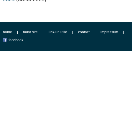
home
harta site
link-uri utile
contact
impressum
facebook