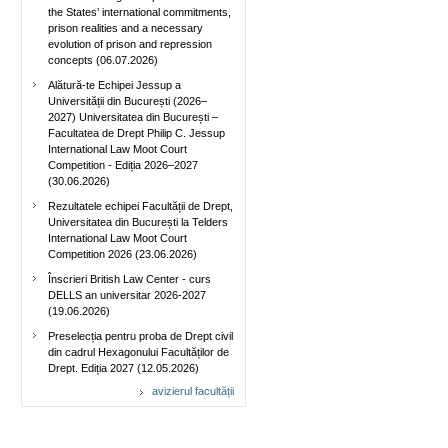
the States’ international commitments,
prison realities and a necessary
evolution of prison and repression
concepts (06.07.2026)
Alătură-te Echipei Jessup a
Universității din București (2026–
2027) Universitatea din București –
Facultatea de Drept Philip C. Jessup
International Law Moot Court
Competition - Ediția 2026–2027
(30.06.2026)
Rezultatele echipei Facultății de Drept,
Universitatea din București la Telders
International Law Moot Court
Competition 2026 (23.06.2026)
Înscrieri British Law Center - curs
DELLS an universitar 2026-2027
(19.06.2026)
Preselecția pentru proba de Drept civil
din cadrul Hexagonului Facultăților de
Drept. Ediția 2027 (12.05.2026)
avizierul facultății