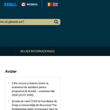
RELAŢII INTERNAŢIONALE
Avizier
Cifre-record și interes istoric la
examenul de admitere pentru
programul de licență – sesiunea iulie
2026 (23.07.2026)
Școala de vară CIVIS la Facultatea de
Drept a Universității din București The
fundamental rights of prisoners face to