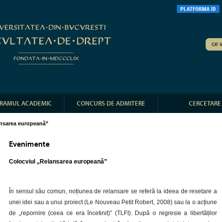
RAMUL ACADEMIC
CONCURS DE ADMITERE
CERCETARE
ansarea europeană”
Evenimente
Colocviul „Relansarea europeană”
În sensul său comun, noțiunea de relansare se referă la ideea de resetare a
unei idei sau a unui proiect (Le Nouveau Petit Robert, 2008) sau la o acțiune
de „repornire (ceea ce era încetinit)” (TLFI). După o regresie a libertăților