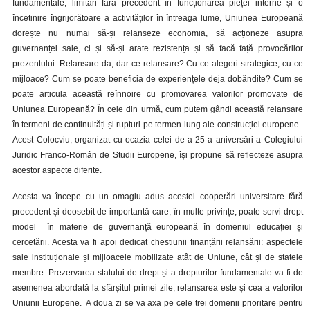
fundamentale, limitări fără precedent în funcționarea pieței interne și o
încetinire îngrijorătoare a activităților în întreaga lume, Uniunea Europeană
dorește nu numai să-și relanseze economia, să acționeze asupra
guvernanței sale, ci și să-și arate rezistența și să facă față provocărilor
prezentului.
Relansare da, dar ce relansare? Cu ce alegeri strategice, cu ce
mijloace? Cum se poate beneficia de experiențele deja dobândite? Cum se
poate articula această reînnoire cu promovarea valorilor promovate de
Uniunea Europeană? În cele din urmă, cum putem gândi această relansare
în termeni de continuități și rupturi pe termen lung ale construcției europene.
Acest Colocviu, organizat cu ocazia celei de-a 25-a aniversări a Colegiului
Juridic Franco-Român de Studii Europene, își propune să reflecteze asupra
acestor aspecte diferite.
Acesta va începe cu un omagiu adus acestei cooperări universitare fără
precedent și deosebit de importantă care, în multe privințe, poate servi drept
model în materie de guvernanță europeană în domeniul educației și
cercetării. Acesta va fi apoi dedicat chestiunii finanțării relansării: aspectele
sale instituționale și mijloacele mobilizate atât de Uniune, cât și de statele
membre. Prezervarea statului de drept și a drepturilor fundamentale va fi de
asemenea abordată la sfârșitul primei zile; relansarea este și cea a valorilor
Uniunii Europene. A doua zi se va axa pe cele trei domenii prioritare pentru