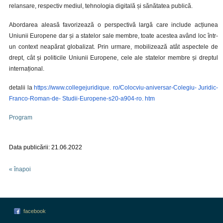
relansare, respectiv mediul, tehnologia digitală și sănătatea publică.
Abordarea aleasă favorizează o perspectivă largă care include acțiunea
Uniunii Europene dar și a statelor sale membre, toate acestea având loc într-
un context neapărat globalizat.
Prin urmare, mobilizează atât aspectele de
drept, cât și politicile Uniunii Europene, cele ale statelor membre și dreptul
internațional.
detalii la
https://www.collegejuridique.
ro/Colocviu-aniversar-Colegiu-
Juridic-
Franco-Roman-de-
Studii-Europene-s20-a904-ro.
htm
Program
Data publicării: 21.06.2022
« înapoi
facebook