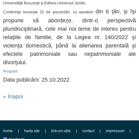
Universităţii Bucureşti şi Editura Universul Juridic.
din 6 țări, şi îşi
Conferinţa reuneşte 32 de prezentări, cu
speakeri
propune să abordeze, dintr-o perspectivă
pluridisciplinară, cele mai noi teme de interes pentru
relaţiile de familie, de la Legea nr. 140/2022 şi
violenţa domestică, până la alienarea parentală şi
efectele patrimoniale sau nepatrimoniale ale
divorţului.
Program
Data publicării: 25.10.2022
« înapoi
home
harta site
link-uri utile
contact
impressum