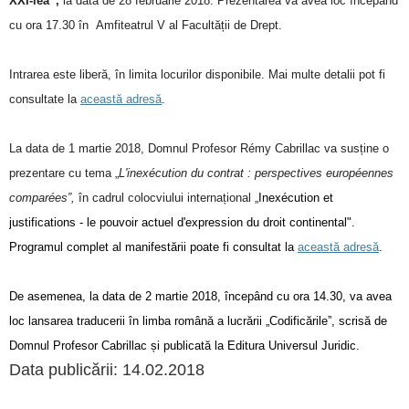
XXI-lea”,
la data de 28 februarie 2018. Prezentarea va avea loc începând
cu ora 17.30 în
Amfiteatrul V
al Facultății de Drept.
Intrarea este liberă, în limita locurilor disponibile. Mai multe detalii pot fi
consultate la
această adresă
.
La data de 1 martie 2018, Domnul Profesor Rémy Cabrillac va susține o
prezentare cu tema „
L'inexécution du contrat : perspectives européennes
comparées”,
în cadrul colocviului internațional „
Inexécution et
justifications - le pouvoir actuel d'expression du droit continental".
Programul complet al manifestării poate fi consultat la
această adresă
.
De asemenea, la data de 2 martie 2018, începând cu ora 14.30, va avea
loc lansarea traducerii în limba română a lucrării „Codificările”, scrisă de
Domnul Profesor Cabrillac și publicată la Editura Universul Juridic.
Data publicării: 14.02.2018