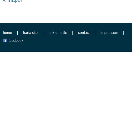
« înapoi
home
harta site
link-uri utile
contact
impressum
facebook