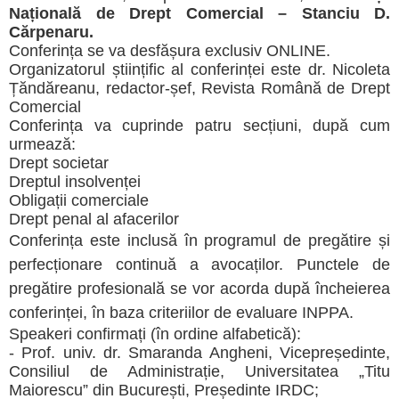
Națională de Drept Comercial – Stanciu D.
Cărpenaru.
Conferința se va desfășura exclusiv ONLINE.
Organizatorul științific al conferinței este dr. Nicoleta
Țăndăreanu, redactor-șef, Revista Română de Drept
Comercial
Conferința va cuprinde patru secțiuni, după cum
urmează:
Drept societar
Dreptul insolvenței
Obligații comerciale
Drept penal al afacerilor
Conferința este inclusă în programul de pregătire și
perfecționare continuă a avocaților. Punctele de
pregătire profesională se vor acorda după încheierea
conferinței, în baza criteriilor de evaluare INPPA.
Speakeri confirmați (în ordine alfabetică):
- Prof. univ. dr. Smaranda Angheni, Vicepreședinte,
Consiliul de Administrație, Universitatea „Titu
Maiorescu” din București, Președinte IRDC;