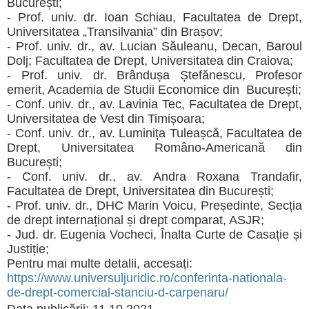
București;
- Prof. univ. dr. Ioan Schiau, Facultatea de Drept,
Universitatea „Transilvania” din Brașov;
- Prof. univ. dr., av. Lucian Săuleanu, Decan, Baroul
Dolj; Facultatea de Drept, Universitatea din Craiova;
- Prof. univ. dr. Brândușa Ștefănescu, Profesor
emerit, Academia de Studii Economice din
București;
- Conf. univ. dr., av. Lavinia Tec, Facultatea de Drept,
Universitatea de Vest din Timișoara;
- Conf. univ. dr., av. Luminița Tuleașcă, Facultatea de
Drept, Universitatea Româno-Americană din
București;
- Conf. univ. dr., av. Andra Roxana Trandafir,
Facultatea de Drept, Universitatea din București;
- Prof. univ. dr., DHC Marin Voicu, Președinte, Secția
de drept internațional și drept comparat, ASJR;
- Jud. dr. Eugenia Vocheci, Înalta Curte de Casație și
Justiție;
Pentru mai multe detalii, accesați:
https://www.universuljuridic.ro/conferinta-nationala-
de-drept-comercial-stanciu-d-carpenaru/