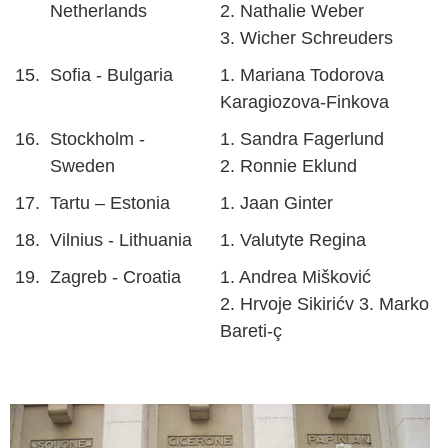
Netherlands
2. Nathalie Weber
3. Wicher Schreuders
15.
Sofia - Bulgaria
1. Mariana Todorova
Karagiozova-Finkova
16.
Stockholm -
1. Sandra Fagerlund
Sweden
2. Ronnie Eklund
17.
Tartu – Estonia
1. Jaan Ginter
18.
Vilnius - Lithuania
1. Valutyte Regina
19.
Zagreb - Croatia
1. Andrea Mišković
2. Hrvoje Sikirićv 3. Marko
Bareti-ç