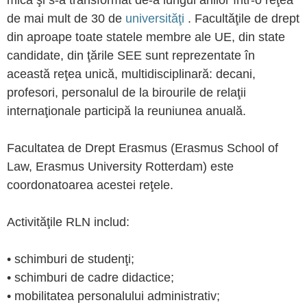
mică şi s-a transformat de-a lungul anilor într-o reţea
de mai mult de 30 de
universităţi
. Facultăţile de drept
din aproape toate statele membre ale UE, din state
candidate, din ţările SEE sunt reprezentate în
această reţea unică, multidisciplinară: decani,
profesori, personalul de la birourile de relaţii
internaţionale participă la reuniunea anuală.
Facultatea de Drept Erasmus (Erasmus School of
Law, Erasmus University Rotterdam) este
coordonatoarea acestei reţele.
Activităţile RLN includ:
• schimburi de studenţi;
• schimburi de cadre didactice;
• mobilitatea personalului administrativ;