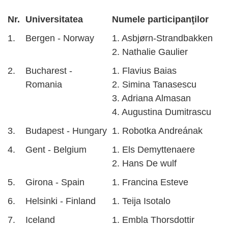
Nr.
Universitatea
Numele participanţilor
1.
Bergen - Norway
1. Asbjørn-Strandbakken
2. Nathalie Gaulier
2.
Bucharest -
1. Flavius Baias
Romania
2. Simina Tanasescu
3. Adriana Almasan
4. Augustina Dumitrascu
3.
Budapest - Hungary
1. Robotka Andreának
4.
Gent - Belgium
1. Els Demyttenaere
2. Hans De wulf
5.
Girona - Spain
1. Francina Esteve
6.
Helsinki - Finland
1. Teija Isotalo
7.
Iceland
1. Embla Thorsdottir