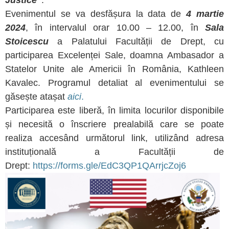
Justice”
.
Evenimentul se va desfășura la data de
4 martie
2024
, în intervalul orar 10.00 – 12.00, în
Sala
Stoicescu
a Palatului Facultății de Drept, cu
participarea Excelenței Sale, doamna Ambasador a
Statelor Unite ale Americii în România, Kathleen
Kavalec. Programul detaliat al evenimentului se
găsește atașat
aici
.
Participarea este liberă, în limita locurilor disponibile
și necesită o înscriere prealabilă care se poate
realiza accesând următorul link, utilizând adresa
instituțională a Facultății de
Drept:
https://forms.gle/EdC3QP1QArrjcZoj6