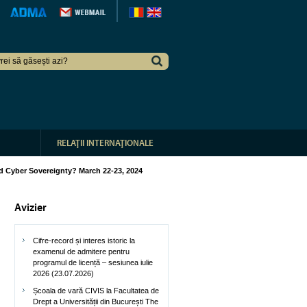
RELAŢII INTERNAŢIONALE
nd Cyber Sovereignty? March 22-23, 2024
Avizier
Cifre-record și interes istoric la
examenul de admitere pentru
programul de licență – sesiunea iulie
2026 (23.07.2026)
Școala de vară CIVIS la Facultatea de
Drept a Universității din București The