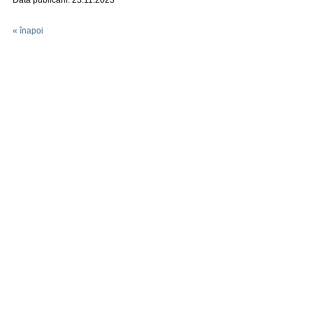
Data publicării: 23.11.2023
« înapoi