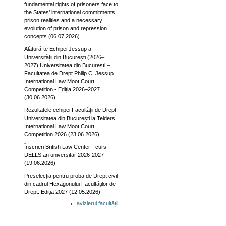
fundamental rights of prisoners face to
the States’ international commitments,
prison realities and a necessary
evolution of prison and repression
concepts (06.07.2026)
Alătură-te Echipei Jessup a
Universității din București (2026–
2027) Universitatea din București –
Facultatea de Drept Philip C. Jessup
International Law Moot Court
Competition - Ediția 2026–2027
(30.06.2026)
Rezultatele echipei Facultății de Drept,
Universitatea din București la Telders
International Law Moot Court
Competition 2026 (23.06.2026)
Înscrieri British Law Center - curs
DELLS an universitar 2026-2027
(19.06.2026)
Preselecția pentru proba de Drept civil
din cadrul Hexagonului Facultăților de
Drept. Ediția 2027 (12.05.2026)
avizierul facultății