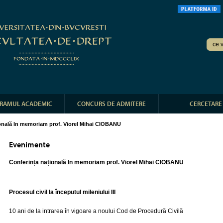
RAMUL ACADEMIC
CONCURS DE ADMITERE
CERCETARE
onală In memoriam prof. Viorel Mihai CIOBANU
Evenimente
Conferința națională In memoriam prof. Viorel Mihai CIOBANU
Procesul civil la începutul mileniului III
10 ani de la intrarea în vigoare a noului Cod de Procedură Civilă