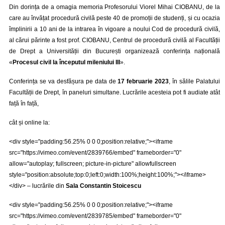
Din dorința de a omagia memoria Profesorului Viorel Mihai CIOBANU, de la
care au învățat procedură civilă peste 40 de promoții de studenți, și cu ocazia
împlinirii a 10 ani de la intrarea în vigoare a noului Cod de procedură civilă,
al cărui părinte a fost prof. CIOBANU, Centrul de procedură civilă al Facultății
de Drept a Universității din București organizează conferința națională
«
Procesul civil la începutul mileniului III
».
Conferința se va desfășura pe data de
17 februarie 2023
, în sălile Palatului
Facultății de Drept, în paneluri simultane. Lucrările acesteia pot fi audiate atât
față în față,
cât și online la:
<div style="padding:56.25% 0 0 0;position:relative;"><iframe
src="https://vimeo.com/event/2839766/embed" frameborder="0"
allow="autoplay; fullscreen; picture-in-picture" allowfullscreen
style="position:absolute;top:0;left:0;width:100%;height:100%;"></iframe>
</div> – lucrările din
Sala Constantin Stoicescu
<div style="padding:56.25% 0 0 0;position:relative;"><iframe
src="https://vimeo.com/event/2839785/embed" frameborder="0"