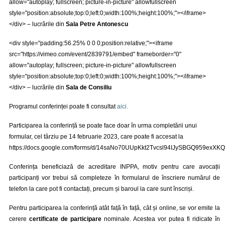
allow="autoplay; fullscreen; picture-in-picture" allowfullscreen
style="position:absolute;top:0;left:0;width:100%;height:100%;"></iframe>
</div> – lucrările din
Sala Petre Antonescu
<div style="padding:56.25% 0 0 0;position:relative;"><iframe
src="https://vimeo.com/event/2839791/embed" frameborder="0"
allow="autoplay; fullscreen; picture-in-picture" allowfullscreen
style="position:absolute;top:0;left:0;width:100%;height:100%;"></iframe>
</div> – lucrările din
Sala de Consiliu
Programul conferinței poate fi consultat
aici
.
Participarea la conferință se poate face doar în urma completării unui
formular, cel târziu pe 14 februarie 2023, care poate fi accesat
la
https://docs.google.com/forms/d/14saNo70UUpKkt2Tvcsl94IJySBGQ959exXKQ
Conferința beneficiază de acreditare INPPA, motiv pentru care avocații
participanți vor trebui să completeze în formularul de înscriere numărul de
telefon la care pot fi contactați, precum și baroul la care sunt înscriși.
Pentru participarea la conferință atât față în față, cât și online, se vor emite la
cerere
certificate de participare
nominale. Acestea vor putea fi ridicate în