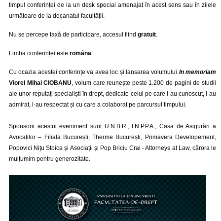
timpul conferinței de la un desk special amenajat în acest sens sau în zilele
următoare de la decanatul facultății.
Nu se percepe taxă de participare, accesul fiind
gratuit
.
Limba conferinței este
româna
.
Cu ocazia acestei conferințe va avea loc și lansarea volumului
In memoriam
Viorel Mihai CIOBANU
, volum care reunește peste 1.200 de pagini de studii
ale unor reputați specialiști în drept, dedicate celui pe care l-au cunoscut, l-au
admirat, l-au respectat și cu care a colaborat pe parcursul timpului.
Sponsorii acestui eveniment sunt U.N.B.R., I.N.P.P.A., Casa de Asigurări a
Avocaților – Filiala București, Therme București, Primavera Developement,
Popovici Nițu Stoica și Asociații și Pop Briciu Crai - Attorneys at Law, cărora le
mulțumim pentru generozitate.