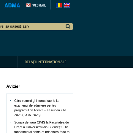
RELAŢII INTERNAŢIONALE
Avizier
Cifre-record și interes istoric la
examenul de admitere pentru
programul de licență – sesiunea iulie
2026 (23.07.2026)
Școala de vară CIVIS la Facultatea de
Drept a Universității din București The
fundamental rights of prisoners face to