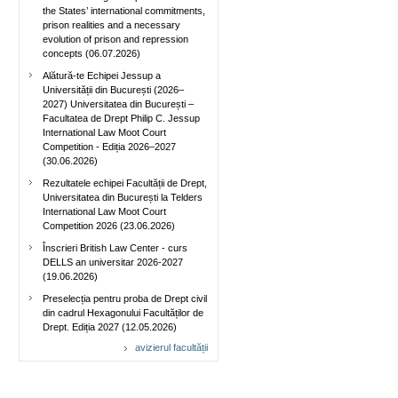
the States’ international commitments,
prison realities and a necessary
evolution of prison and repression
concepts (06.07.2026)
Alătură-te Echipei Jessup a
Universității din București (2026–
2027) Universitatea din București –
Facultatea de Drept Philip C. Jessup
International Law Moot Court
Competition - Ediția 2026–2027
(30.06.2026)
Rezultatele echipei Facultății de Drept,
Universitatea din București la Telders
International Law Moot Court
Competition 2026 (23.06.2026)
Înscrieri British Law Center - curs
DELLS an universitar 2026-2027
(19.06.2026)
Preselecția pentru proba de Drept civil
din cadrul Hexagonului Facultăților de
Drept. Ediția 2027 (12.05.2026)
avizierul facultății