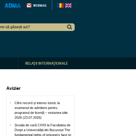
RELAŢII INTERNAŢIONALE
Avizier
Cifre-record și interes istoric la
examenul de admitere pentru
programul de licență – sesiunea iulie
2026 (23.07.2026)
Școala de vară CIVIS la Facultatea de
Drept a Universității din București The
fundamental rights of prisoners face to