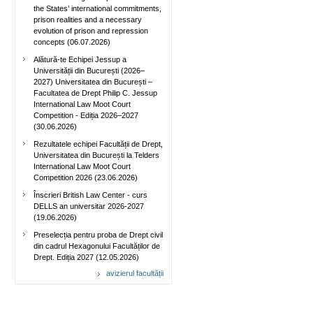
the States’ international commitments,
prison realities and a necessary
evolution of prison and repression
concepts (06.07.2026)
Alătură-te Echipei Jessup a
Universității din București (2026–
2027) Universitatea din București –
Facultatea de Drept Philip C. Jessup
International Law Moot Court
Competition - Ediția 2026–2027
(30.06.2026)
Rezultatele echipei Facultății de Drept,
Universitatea din București la Telders
International Law Moot Court
Competition 2026 (23.06.2026)
Înscrieri British Law Center - curs
DELLS an universitar 2026-2027
(19.06.2026)
Preselecția pentru proba de Drept civil
din cadrul Hexagonului Facultăților de
Drept. Ediția 2027 (12.05.2026)
avizierul facultății