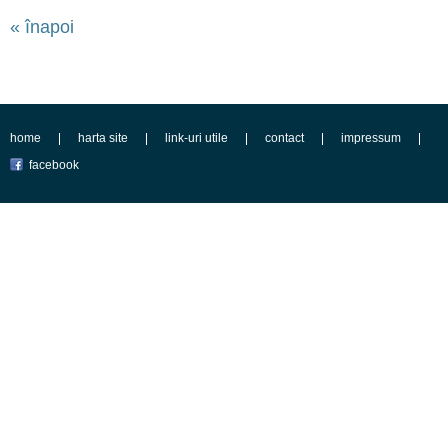
« înapoi
home
harta site
link-uri utile
contact
impressum
facebook