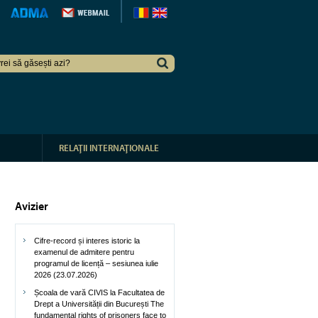
RELAŢII INTERNAŢIONALE
Avizier
Cifre-record și interes istoric la
examenul de admitere pentru
programul de licență – sesiunea iulie
2026 (23.07.2026)
Școala de vară CIVIS la Facultatea de
Drept a Universității din București The
fundamental rights of prisoners face to