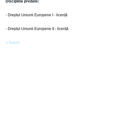
Discipline predate:
- Dreptul Uniunii Europene I - licență
- Dreptul Uniunii Europene II - licență
« înapoi