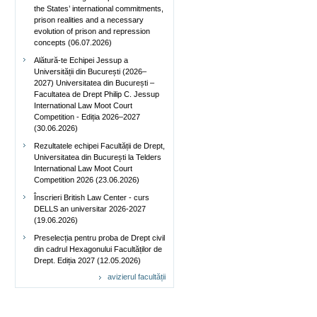
the States’ international commitments,
prison realities and a necessary
evolution of prison and repression
concepts (06.07.2026)
Alătură-te Echipei Jessup a
Universității din București (2026–
2027) Universitatea din București –
Facultatea de Drept Philip C. Jessup
International Law Moot Court
Competition - Ediția 2026–2027
(30.06.2026)
Rezultatele echipei Facultății de Drept,
Universitatea din București la Telders
International Law Moot Court
Competition 2026 (23.06.2026)
Înscrieri British Law Center - curs
DELLS an universitar 2026-2027
(19.06.2026)
Preselecția pentru proba de Drept civil
din cadrul Hexagonului Facultăților de
Drept. Ediția 2027 (12.05.2026)
avizierul facultății