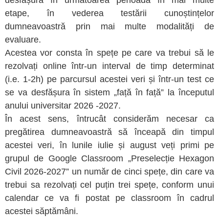
desfășura în următoarea perioadă în mai multe
etape, în vederea testării cunoștințelor
dumneavoastră prin mai multe modalități de
evaluare.
Acestea vor consta în spețe pe care va trebui să le
rezolvați online într-un interval de timp determinat
(i.e. 1-2h) pe parcursul acestei veri și într-un test ce
se va desfășura în sistem „față în față” la începutul
anului universitar 2026 -2027.
În acest sens, întrucât considerăm necesar ca
pregătirea dumneavoastră să înceapă din timpul
acestei veri, în lunile iulie și august veți primi pe
grupul de Google Classroom „Preselecție Hexagon
Civil 2026-2027” un număr de cinci spețe, din care va
trebui sa rezolvați cel puțin trei spețe, conform unui
calendar ce va fi postat pe classroom în cadrul
acestei săptămâni.