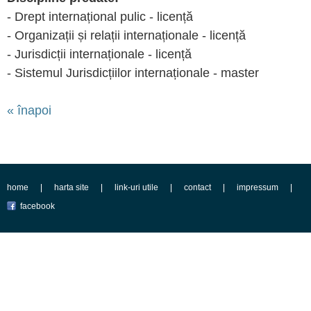
- Drept internațional pulic - licență
- Organizații și relații internaționale - licență
- Jurisdicții internaționale - licență
- Sistemul Jurisdicțiilor internaționale - master
« înapoi
home
harta site
link-uri utile
contact
impressum
facebook