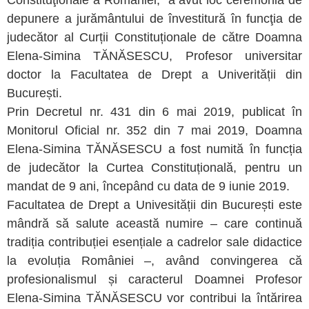
Constituţionale a României, a avut loc ceremonia de
depunere a jurământului de învestitură în funcţia de
judecător al Curții Constituționale de către Doamna
Elena-Simina TĂNĂSESCU, Profesor universitar
doctor la Facultatea de Drept a Univerității din
București.
Prin Decretul nr. 431 din 6 mai 2019, publicat în
Monitorul Oficial nr. 352 din 7 mai 2019, Doamna
Elena-Simina TĂNĂSESCU a fost numită în funcția
de judecător la Curtea Constituțională, pentru un
mandat de 9 ani, începând cu data de 9 iunie 2019.
Facultatea de Drept a Univesității din București este
mândră să salute această numire – care continuă
tradiția contribuției esențiale a cadrelor sale didactice
la evoluția României –, având convingerea că
profesionalismul și caracterul Doamnei Profesor
Elena-Simina TĂNĂSESCU vor contribui la întărirea