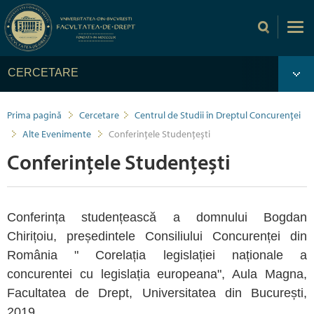
CERCETARE
Prima pagină
Cercetare
Centrul de Studii în Dreptul Concurenţei
Alte Evenimente
Conferințele Studențești
Conferințele Studențești
Conferința studențească a domnului Bogdan
Chirițoiu, președintele Consiliului Concurenței din
România " Corelația legislației naționale a
concurentei cu legislația europeana", Aula Magna,
Facultatea de Drept, Universitatea din București,
2019