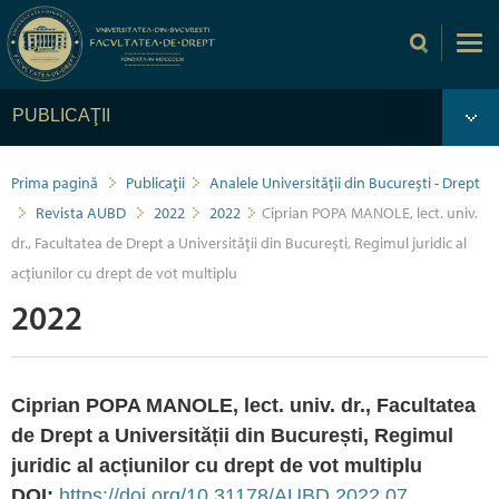
PUBLICAŢII
Prima pagină
Publicaţii
Analele Universității din București - Drept
Revista AUBD
2022
2022
Ciprian POPA MANOLE, lect. univ.
dr., Facultatea de Drept a Universității din București, Regimul juridic al
acțiunilor cu drept de vot multiplu
2022
Ciprian POPA MANOLE, lect. univ. dr., Facultatea
de Drept a Universității din București, Regimul
juridic al acțiunilor cu drept de vot multiplu
DOI:
https://doi.org/10.31178/AUBD.2022.07