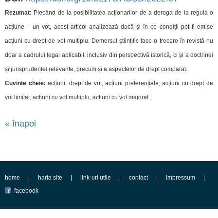
Rezumat:
Plecând de la posibilitatea acționarilor de a deroga de la regula o
acțiune – un vot, acest articol analizează dacă și în ce condiții pot fi emise
acțiuni cu drept de vot multiplu. Demersul științific face o trecere în revistă nu
doar a cadrului legal aplicabil, inclusiv din perspectivă istorică, ci și a doctrinei
și jurisprudenței relevante, precum și a aspectelor de drept comparat.
Cuvinte cheie:
acțiuni, drept de vot, acțiuni preferențiale, acțiuni cu drept de
vot limitat, acțiuni cu vot multiplu, acțiuni cu vot majorat.
« înapoi
home
harta site
link-uri utile
contact
impressum
facebook