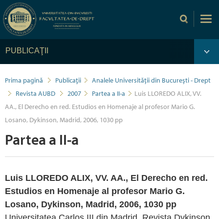
PUBLICAŢII
Prima pagină
Publicaţii
Analele Universității din București - Drept
Revista AUBD
2007
Partea a II-a
Luis LLOREDO ALIX, VV.
AA., El Derecho en red. Estudios en Homenaje al profesor Mario G.
Losano, Dykinson, Madrid, 2006, 1030 pp
Partea a II-a
Luis LLOREDO ALIX, VV. AA., El Derecho en red.
Estudios en Homenaje al profesor Mario G.
Losano, Dykinson, Madrid, 2006, 1030 pp
Universitatea Carlos III din Madrid, Revista Dykinson