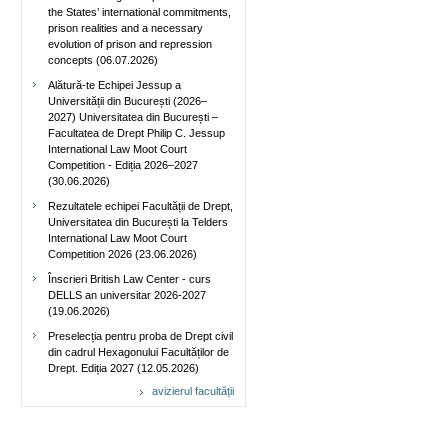
the States’ international commitments,
prison realities and a necessary
evolution of prison and repression
concepts (06.07.2026)
Alătură-te Echipei Jessup a
Universității din București (2026–
2027) Universitatea din București –
Facultatea de Drept Philip C. Jessup
International Law Moot Court
Competition - Ediția 2026–2027
(30.06.2026)
Rezultatele echipei Facultății de Drept,
Universitatea din București la Telders
International Law Moot Court
Competition 2026 (23.06.2026)
Înscrieri British Law Center - curs
DELLS an universitar 2026-2027
(19.06.2026)
Preselecția pentru proba de Drept civil
din cadrul Hexagonului Facultăților de
Drept. Ediția 2027 (12.05.2026)
avizierul facultății