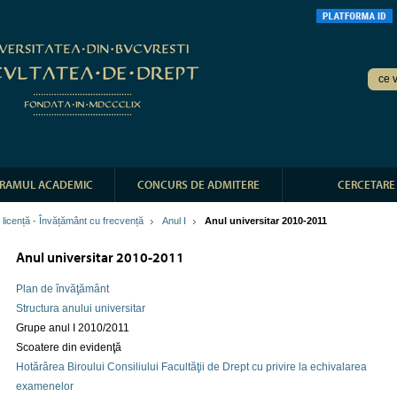
RAMUL ACADEMIC
CONCURS DE ADMITERE
CERCETARE
e licență - Învățământ cu frecvență
Anul I
Anul universitar 2010-2011
Anul universitar 2010-2011
Plan de învăţământ
Structura anului universitar
Grupe anul I 2010/2011
Scoatere din evidenţă
Hotărârea Biroului Consiliului Facultăţii de Drept cu privire la echivalarea
examenelor