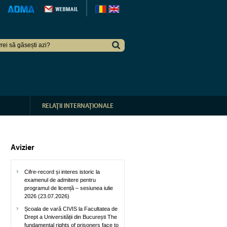
RELAŢII INTERNAŢIONALE
Avizier
Cifre-record și interes istoric la
examenul de admitere pentru
programul de licență – sesiunea iulie
2026 (23.07.2026)
Școala de vară CIVIS la Facultatea de
Drept a Universității din București The
fundamental rights of prisoners face to