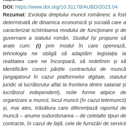
DOI:
https://www.doi.org/10.31178/AUBD/2023.04
Rezumat
:
Evoluţia dreptului muncii românesc a fost
determinată de dinamica economică şi socială care a
caracterizat schimbarea modului de funcţionare şi de
guvernare a statului român. Studiul își propune să
arate cum:
(i)
prin modul în care operează,
tehnologia ne obligă să adaptăm legislația la
realitatea care ne înconjoară, să redefinim și să
identificăm corect părțile contractului de muncă
(angajatorul în cazul platformelor digitale, statutul
juridic al lucrătorului aflat la frontiera dintre salariat și
lucrătorul independent), noile forme atipice de
organizare a muncii, locul muncii (în cazul telemuncii)
și, mai ales, trăsătura care diferențiază raportul de
muncă – anume subordonarea – de celelalte tipuri de
contracte, în cazul de față, cele de furnizări de servicii