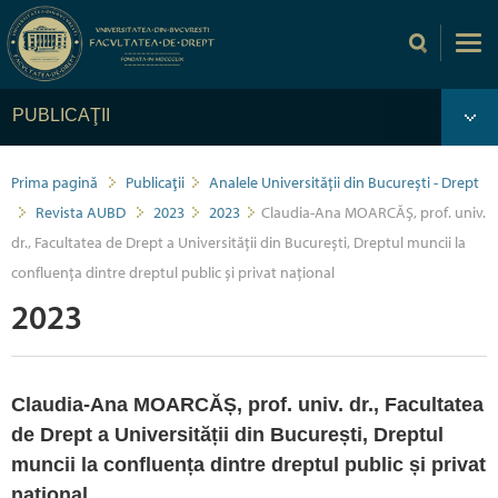
PUBLICAŢII
Prima pagină
Publicaţii
Analele Universității din București - Drept
Revista AUBD
2023
2023
Claudia-Ana MOARCĂȘ, prof. univ.
dr., Facultatea de Drept a Universității din București, Dreptul muncii la
confluența dintre dreptul public și privat național
2023
Claudia-Ana MOARCĂȘ, prof. univ. dr., Facultatea
de Drept a Universității din București, Dreptul
muncii la confluența dintre dreptul public și privat
național