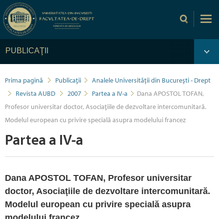
PUBLICAŢII
Prima pagină
Publicaţii
Analele Universității din București - Drept
Revista AUBD
2007
Partea a IV-a
Dana APOSTOL TOFAN,
Profesor universitar doctor, Asociaţiile de dezvoltare intercomunitară.
Modelul european cu privire specială asupra modelului francez
Partea a IV-a
Dana APOSTOL TOFAN, Profesor universitar
doctor, Asociaţiile de dezvoltare intercomunitară.
Modelul european cu privire specială asupra
modelului francez