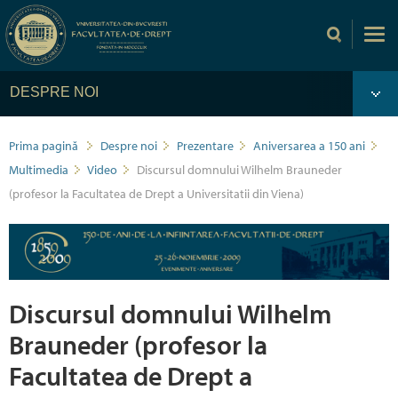
DESPRE NOI
Prima pagină
Despre noi
Prezentare
Aniversarea a 150 ani
Multimedia
Video
Discursul domnului Wilhelm Brauneder
(profesor la Facultatea de Drept a Universitatii din Viena)
Discursul domnului Wilhelm
Brauneder (profesor la
Facultatea de Drept a