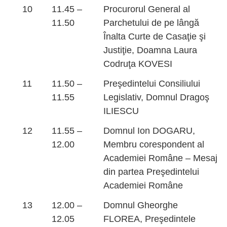
10
11.45 –
Procurorul General al
11.50
Parchetului de pe lângă
Înalta Curte de Casaţie şi
Justiţie, Doamna Laura
Codruţa KOVESI
11
11.50 –
Preşedintelui Consiliului
11.55
Legislativ, Domnul Dragoş
ILIESCU
12
11.55 –
Domnul Ion DOGARU,
12.00
Membru corespondent al
Academiei Române – Mesaj
din partea Preşedintelui
Academiei Române
13
12.00 –
Domnul Gheorghe
12.05
FLOREA, Preşedintele