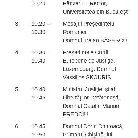
10.20
Pânzaru – Rector,
Universitatea din Bucureşti
3
10.20 –
Mesajul Preşedintelui
10.30
României,
Domnul Traian BĂSESCU
4
10.30 –
Preşedintele Curţii
10.40
Europene de Justiţie,
Luxembourg, Domnul
Vassilios SKOURIS
5
10.40 –
Ministrul Justiţiei şi al
10.45
Libertăţilor Cetăţeneşti,
Domnul Cătălin Marian
PREDOIU
6
10.45 –
Domnul Dorin Chirtoacă,
10.50
Primarul Chişinăului