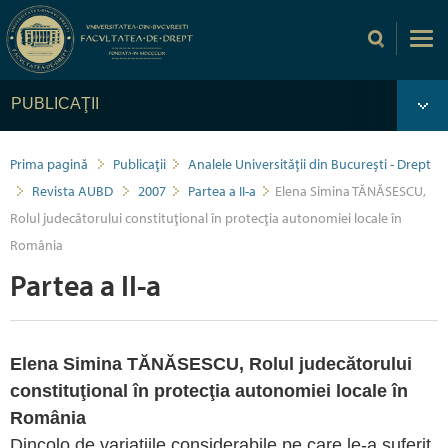
PUBLICAŢII
Prima pagină
Publicaţii
Analele Universității din București - Drept
Revista AUBD
2007
Partea a II-a
Elena Simina TĂNĂSESCU,
Rolul judecătorului constituţional în protecţia autonomiei locale în
România
Partea a II-a
Elena Simina TĂNĂSESCU, Rolul judecătorului
constituţional în protecţia autonomiei locale în
România
Dincolo de variaţiile considerabile pe care le-a suferit