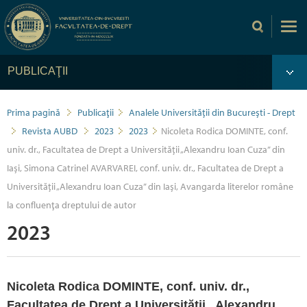
PUBLICAŢII
Prima pagină
Publicaţii
Analele Universității din București - Drept
Revista AUBD
2023
2023
Nicoleta Rodica DOMINTE, conf.
univ. dr., Facultatea de Drept a Universității „Alexandru Ioan Cuza” din
Iași, Simona Catrinel AVARVAREI, conf. univ. dr., Facultatea de Drept a
Universității „Alexandru Ioan Cuza” din Iași, Avangarda literelor române
la confluenţa dreptului de autor
2023
Nicoleta Rodica DOMINTE, conf. univ. dr.,
Facultatea de Drept a Universității „Alexandru