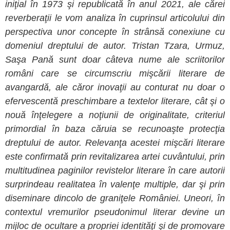
iniţial în 1973 şi republicată în anul 2021, ale cărei
reverberaţii le vom analiza în cuprinsul articolului din
perspectiva unor concepte în strânsă conexiune cu
domeniul dreptului de autor. Tristan Tzara, Urmuz,
Saşa Pană sunt doar câteva nume ale scriitorilor
români care se circumscriu mişcării literare de
avangardă, ale căror inovaţii au conturat nu doar o
efervescentă preschimbare a textelor literare, cât şi o
nouă înţelegere a noţiunii de originalitate, criteriul
primordial în baza căruia se recunoaşte protecţia
dreptului de autor. Relevanţa acestei mişcări literare
este confirmată prin revitalizarea artei cuvântului, prin
multitudinea paginilor revistelor literare în care autorii
surprindeau realitatea în valenţe multiple, dar şi prin
diseminare dincolo de graniţele României. Uneori, în
contextul vremurilor pseudonimul literar devine un
mijloc de ocultare a propriei identităţi şi de promovare