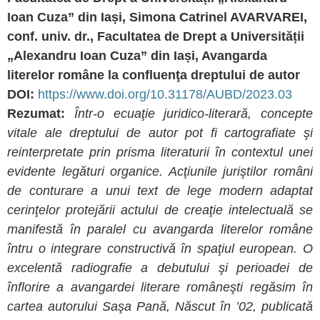
Ioan Cuza” din Iași, Simona Catrinel AVARVAREI,
conf. univ. dr., Facultatea de Drept a Universității
„Alexandru Ioan Cuza” din Iași, Avangarda
literelor române la confluenţa dreptului de autor
DOI:
https://www.doi.org/10.31178/AUBD/2023.03
Rezumat:
Într-o ecuaţie juridico-literară, concepte
vitale ale dreptului de autor pot fi cartografiate şi
reinterpretate prin prisma literaturii în contextul unei
evidente legături organice. Acţiunile juriştilor români
de conturare a unui text de lege modern adaptat
cerinţelor protejării actului de creaţie intelectuală se
manifestă în paralel cu avangarda literelor române
întru o integrare constructivă în spaţiul european. O
excelentă radiografie a debutului şi perioadei de
înflorire a avangardei literare româneşti regăsim în
cartea autorului Saşa Pană, Născut în ’02, publicată