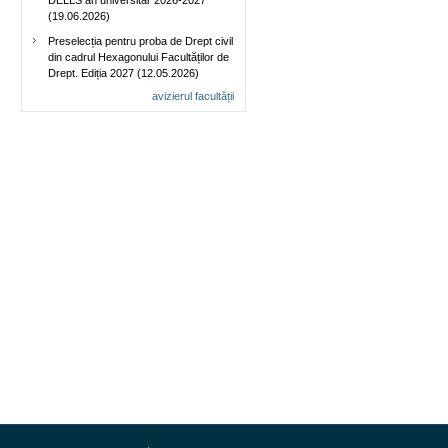
DELLS an universitar 2026-2027
(19.06.2026)
Preselecția pentru proba de Drept civil
din cadrul Hexagonului Facultăților de
Drept. Ediția 2027 (12.05.2026)
avizierul facultății