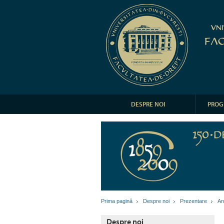
DESPRE NOI
PROG
Prima pagină
Despre noi
Prezentare
An
Despre noi