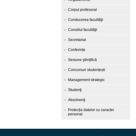
Corpul profesoral
Conducerea facultăţii
Consiliul facultăţii
Secretariat
Conferințe
Sesiune ştiinţifică
Concursuri studențești
Management strategic
Studenţi
Absolvenţi
Protecția datelor cu caracter
personal