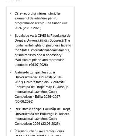
Cifre-record și interes istoric la
examenul de admitere pentru
programul de licență – sesiunea iulie
2026 (23.07.2026)
Școala de vară CIVIS la Facultatea de
Drept a Universității din București The
fundamental rights of prisoners face to
the States’ international commitments,
prison realities and a necessary
evolution of prison and repression
concepts (06.07.2026)
Alătură-te Echipei Jessup a
Universității din București (2026–
2027) Universitatea din București –
Facultatea de Drept Philip C. Jessup
International Law Moot Court
Competition - Ediția 2026–2027
(30.06.2026)
Rezultatele echipei Facultății de Drept,
Universitatea din București la Telders
International Law Moot Court
Competition 2026 (23.06.2026)
Înscrieri British Law Center - curs