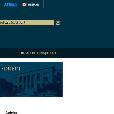
RELAŢII INTERNAŢIONALE
Avizier