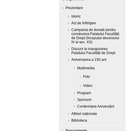
Prezentare
Istoric
Act de înfiinţare
Campania de donatii pentru
construirea Palatului Facultății
de Drept (începutul deceniului
IV al sec. XX)
Discurs la inaugurarea
Palatului Facultății de Drept
Aniversarea a 150 ani
Multimedia
Foto
Video
Program
Sponsori
Conferințele Aniversării
Afilieri naționale
Biblioteca
Regulamente