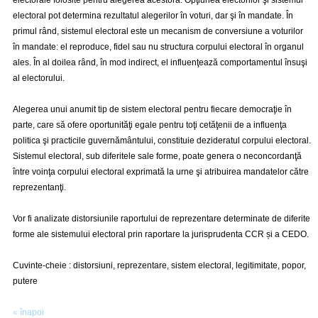
electorale folosite pentru alegerea acestora. Opţiunea electorilor şi sistemul
electoral pot determina rezultatul alegerilor în voturi, dar şi în mandate. În
primul rând, sistemul electoral este un mecanism de conversiune a voturilor
în mandate: el reproduce, fidel sau nu structura corpului electoral în organul
ales. În al doilea rând, în mod indirect, el influenţează comportamentul însuşi
al electorului.
Alegerea unui anumit tip de sistem electoral pentru fiecare democraţie în
parte, care să ofere oportunităţi egale pentru toţi cetăţenii de a influenţa
politica şi practicile guvernământului, constituie dezideratul corpului electoral.
Sistemul electoral, sub diferitele sale forme, poate genera o neconcordanţă
între voinţa corpului electoral exprimată la urne şi atribuirea mandatelor către
reprezentanţi.
Vor fi analizate distorsiunile raportului de reprezentare determinate de diferite
forme ale sistemului electoral prin raportare la jurisprudenta CCR și a CEDO.
Cuvinte-cheie : distorsiuni, reprezentare, sistem electoral, legitimitate, popor,
putere
« înapoi