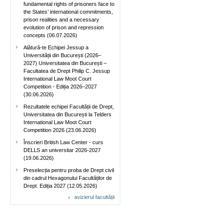
fundamental rights of prisoners face to
the States’ international commitments,
prison realities and a necessary
evolution of prison and repression
concepts (06.07.2026)
Alătură-te Echipei Jessup a
Universității din București (2026–
2027) Universitatea din București –
Facultatea de Drept Philip C. Jessup
International Law Moot Court
Competition - Ediția 2026–2027
(30.06.2026)
Rezultatele echipei Facultății de Drept,
Universitatea din București la Telders
International Law Moot Court
Competition 2026 (23.06.2026)
Înscrieri British Law Center - curs
DELLS an universitar 2026-2027
(19.06.2026)
Preselecția pentru proba de Drept civil
din cadrul Hexagonului Facultăților de
Drept. Ediția 2027 (12.05.2026)
avizierul facultății