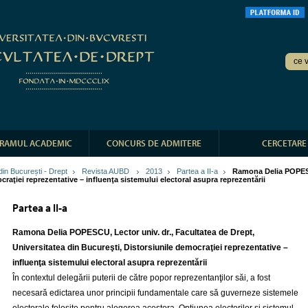
RAMUL ACADEMIC
CONCURS DE ADMITERE
CERCETARE
 din București - Drept
Revista AUBD
2013
Partea a II-a
Ramona Delia POPESCU
craţiei reprezentative – influenţa sistemului electoral asupra reprezentării
Partea a II-a
Ramona Delia POPESCU, Lector univ. dr., Facultatea de Drept,
Universitatea din Bucureşti, Distorsiunile democraţiei reprezentative –
influenţa sistemului electoral asupra reprezentării
În contextul delegării puterii de către popor reprezentanţilor săi, a fost
necesară edictarea unor principii fundamentale care să guverneze sistemele