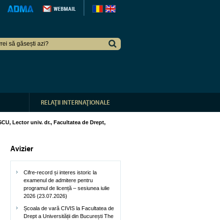
RELAŢII INTERNAŢIONALE
, Lector univ. dr., Facultatea de Drept,
Avizier
Cifre-record și interes istoric la
examenul de admitere pentru
programul de licență – sesiunea iulie
2026 (23.07.2026)
Școala de vară CIVIS la Facultatea de
Drept a Universității din București The