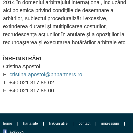
2014 în domeniul arbitrajului internațional, incluzând
aici polemica privind condițiile de desemnare a
arbitrilor, subiectul proceduralizării excesive,
extinderea duratei și multiplicarea costurilor,
recrudescența acțiunilor în anulare şi a opoziţiilor la
recunoaşterea şi executarea hotărârilor arbitrale etc.
ÎNREGISTRĂRI
Cristina Apostol
E
cristina.apostol@pnpartners.ro
T +40 021 317 85 02
F +40 021 317 85 00
home
harta site
link-uri utile
contact
impressum
facebook