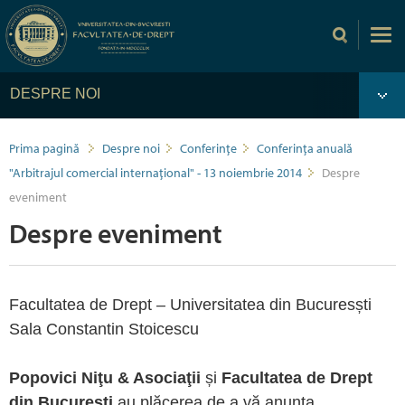
DESPRE NOI
Prima pagină
Despre noi
Conferințe
Conferința anuală
"Arbitrajul comercial internațional" - 13 noiembrie 2014
Despre
eveniment
Despre eveniment
Facultatea de Drept – Universitatea din Bucuresști
Sala Constantin Stoicescu
Popovici Niţu & Asociaţii
și
Facultatea de Drept
din Bucureşti
au plăcerea de a vă anunța